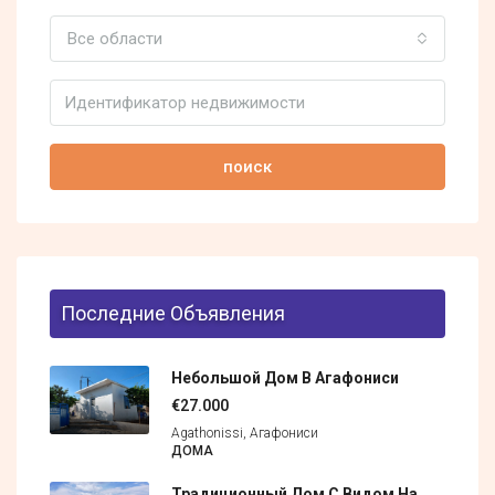
Все области
поиск
Последние Объявления
Небольшой Дом В Агафониси
€27.000
Agathonissi, Агафониси
ДОМА
Традиционный Дом С Видом На