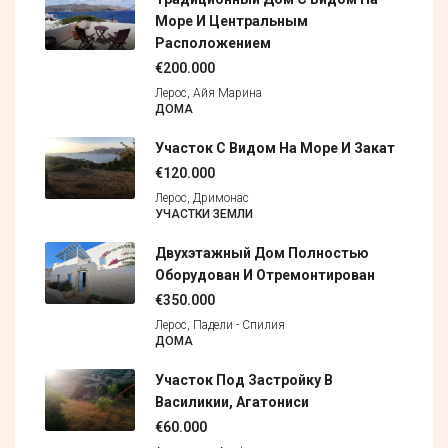
Море И Центральным
Расположением
€200.000
Лерос, Айя Марина
ДОМА
Участок С Видом На Море И Закат
€120.000
Лерос, Дримонас
УЧАСТКИ ЗЕМЛИ
Двухэтажный Дом Полностью
Оборудован И Отремонтирован
€350.000
Лерос, Падели - Спилия
ДОМА
Участок Под Застройку В
Василикии, Агатониси
€60.000