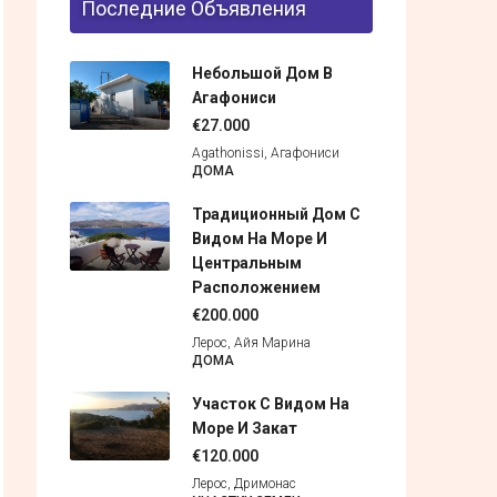
Последние Объявления
Небольшой Дом В
Агафониси
€27.000
Agathonissi, Агафониси
ДОМА
Традиционный Дом С
Видом На Море И
Центральным
Расположением
€200.000
Лерос, Айя Марина
ДОМА
Участок С Видом На
Море И Закат
€120.000
Лерос, Дримонас