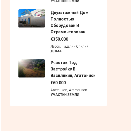
УЧАСТКИ ЗЕМЛИ
Двухэтажный Дом
Полностью
Оборудован И
Отремонтирован
€350.000
Лерос, Падели - Спилия
ДОМА
Участок Под
Застройку В
Василикии, Агатониси
€60.000
Агатониси, Агафониси
УЧАСТКИ ЗЕМЛИ