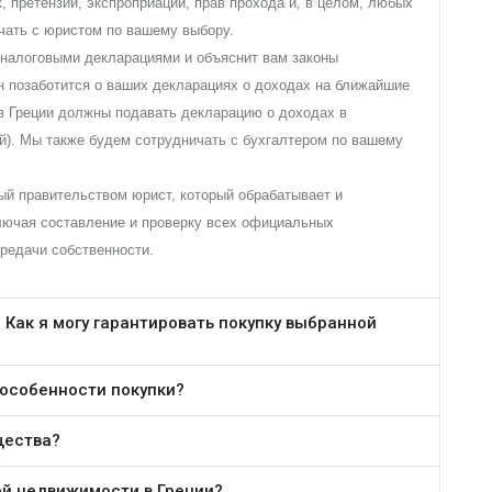
, претензий, экспроприаций, прав прохода и, в целом, любых
чать с юристом по вашему выбору.
 налоговыми декларациями и объяснит вам законы
н позаботится о ваших декларациях о доходах на ближайшие
в Греции должны подавать декларацию о доходах в
й). Мы также будем сотрудничать с бухгалтером по вашему
ый правительством юрист, который обрабатывает и
лючая составление и проверку всех официальных
ередачи собственности.
 Как я могу гарантировать покупку выбранной
 особенности покупки?
щества?
ей недвижимости в Греции?