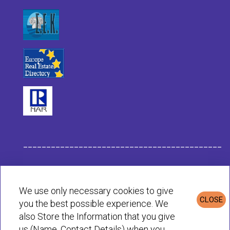
___________________________________________
Dati dell Impresa Habit
We use only necessary cookies to give
CLOSE
you the best possible experience. We
Informativa sulla Privacy e sui Cookie
also Store the Information that you give
us (Name, Contact Details) when you