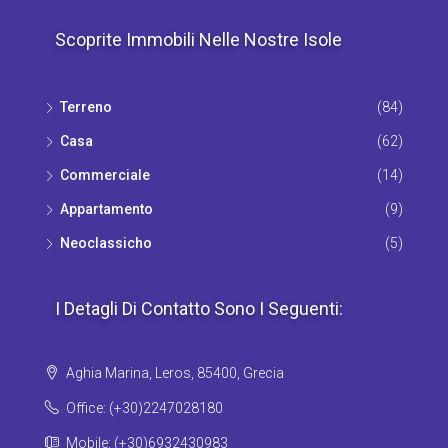
Scoprite Immobili Nelle Nostre Isole
Terrenο
(84)
Casa
(62)
Commerciale
(14)
Appartamento
(9)
Νeoclassicho
(5)
I Detagli Di Contatto Sono I Seguenti:
Aghia Marina, Leros, 85400, Grecia
Office: (+30)2247028180
Mobile: (+30)6932430983