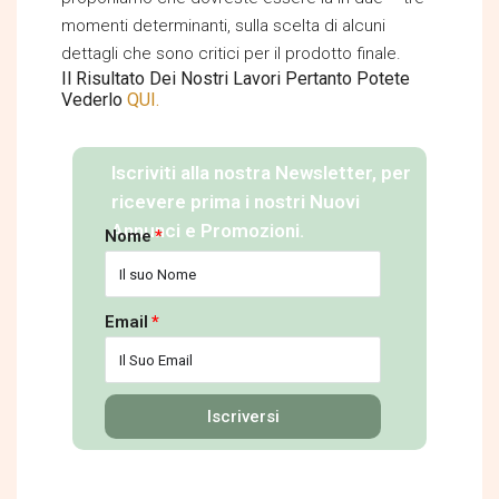
momenti determinanti, sulla scelta di alcuni
dettagli che sono critici per il prodotto finale.
Il Risultato Dei Nostri Lavori Pertanto Potete
Vederlo
QUI.
Iscriviti alla nostra Newsletter, per
ricevere prima i nostri Nuovi
Annunci e Promozioni.
Nome
Email
Iscriversi