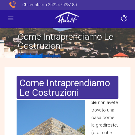
Chiamateci:
+302247028180
Come Intraprendiamo Le
Costruzioni
Come Intraprendiamo
Le Costruzioni
Se
non avete
trovato una
casa come
la gradireste,
(o ciò che