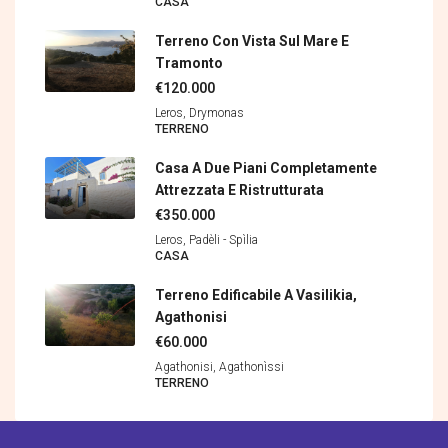
CASA
Terreno Con Vista Sul Mare E
Tramonto
€120.000
Leros, Drymonas
TERRENΟ
Casa A Due Piani Completamente
Attrezzata E Ristrutturata
€350.000
Leros, Padèli - Spìlia
CASA
Terreno Edificabile A Vasilikia,
Agathonisi
€60.000
Agathonisi, Agathonìssi
TERRENΟ