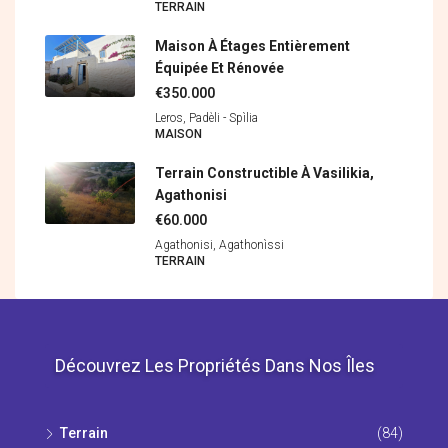
ΤERRAIN
Maison À Étages Entièrement
Équipée Et Rénovée
€350.000
Leros, Padèli - Spìlia
MAISON
Terrain Constructible À Vasilikia,
Agathonisi
€60.000
Agathonisi, Agathonìssi
ΤERRAIN
Découvrez Les Propriétés Dans Nos Îles
Τerrain
(84)