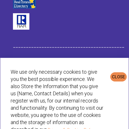
___________________________________________
Données de l'Entreprise Habit
We use only necessary cookies to give
CLOSE
you the best possible experience. We
Politique de Confidentialité et de Cookies
also Store the Information that you give
us (Name, Contact Details) when you
register with us, for our internal records
© Habit 2001-2025 All rights reserved
and functionality. By continuing to visit our
website, you agree to the use of cookies
and the storage of information as