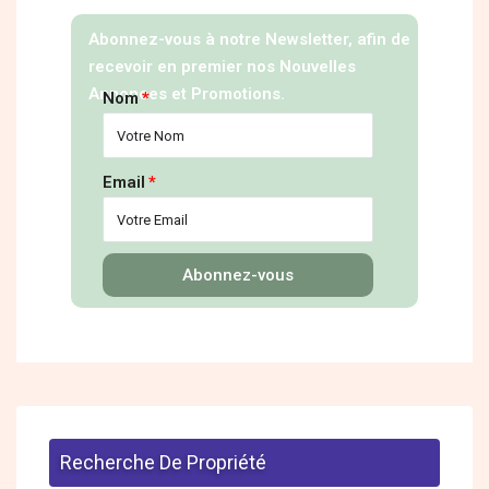
Abonnez-vous à notre Newsletter, afin de
recevoir en premier nos Nouvelles
Annonces et Promotions.
Nom
Email
Abonnez-vous
Recherche De Propriété