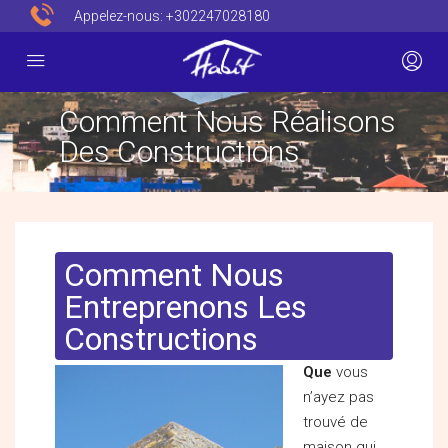
Appelez-nous:
+302247028180
Comment Nous Réalisons
Des Constructions
Comment Nous
Entreprenons Les
Constructions
Que
vous
n’ayez pas
trouvé de
maison qui