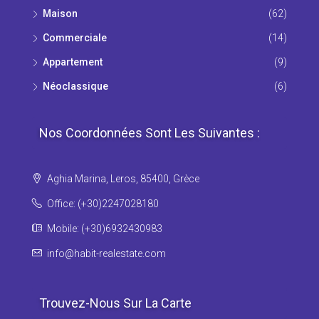
Maison
(62)
Commerciale
(14)
Appartement
(9)
Νéoclassique
(6)
Nos Coordonnées Sont Les Suivantes :
Aghia Marina, Leros, 85400, Grèce
Office: (+30)2247028180
Mobile: (+30)6932430983
info@habit-realestate.com
Trouvez-Nous Sur La Carte