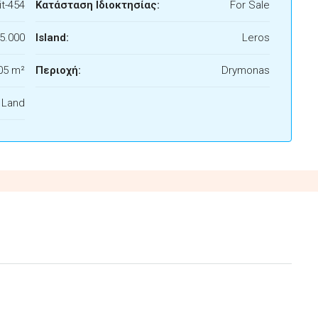
t-454
Κατάσταση Ιδιοκτησίας:
For Sale
5.000
Island:
Leros
05 m²
Περιοχή:
Drymonas
f Land