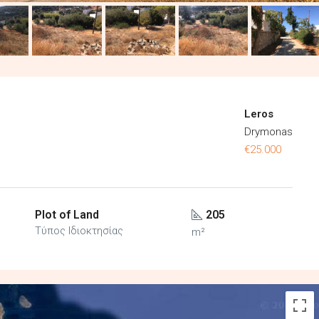
Leros
Drymonas
€25.000
Plot of Land
205
Τύπος Ιδιοκτησίας
m²