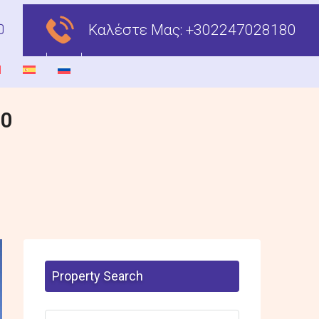
Καλέστε Μας:
+302247028180
00
Property Search