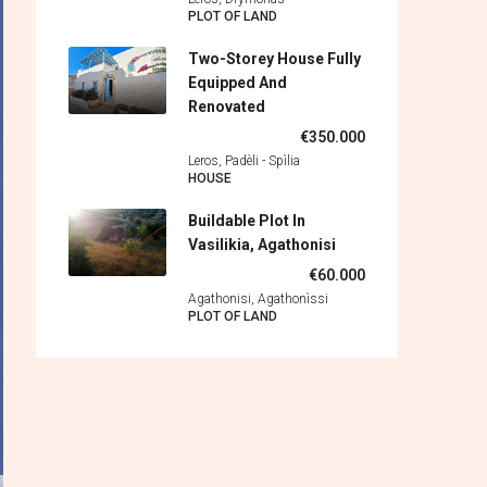
PLOT OF LAND
Two-Storey House Fully
Equipped And
Renovated
€350.000
Leros, Padèli - Spìlia
HOUSE
Buildable Plot In
Vasilikia, Agathonisi
€60.000
Agathonisi, Agathonìssi
PLOT OF LAND