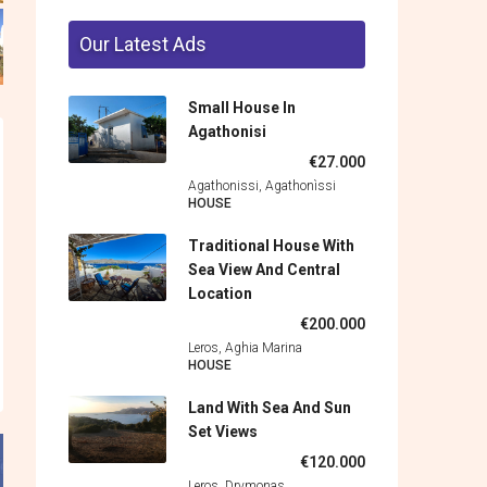
Our Latest Ads
Small House In
Agathonisi
€27.000
Agathonissi, Agathonìssi
HOUSE
Traditional House With
Sea View And Central
Location
€200.000
Leros, Aghia Marina
HOUSE
Land With Sea And Sun
Set Views
€120.000
Leros, Drymonas