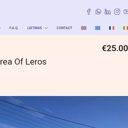
O
F.A.Q.
LISTINGS
CONTACT
€25.0
Area Of Leros