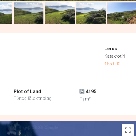
Leros
Katakrotíri
€55.000
Plot of Land
4195
Τύπος Ιδιοκτησίας
Γη m²