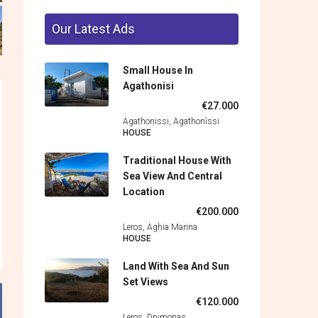
Our Latest Ads
Small House In
Agathonisi
€27.000
Agathonissi, Agathonìssi
HOUSE
Traditional House With
Sea View And Central
Location
€200.000
Leros, Aghia Marina
HOUSE
Land With Sea And Sun
Set Views
€120.000
Leros, Drymonas