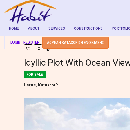
HOME
ABOUT
SERVICES
CONSTRUCTIONS
PORTFOLI
LOGIN
REGISTER
ΔΩΡΕΆΝ ΚΑΤΑΧΏΡΙΣΗ ΕΝΟΙΚΊΑΣΗΣ
Idyllic Plot With Ocean Vie
FOR SALE
Leros, Katakrotíri