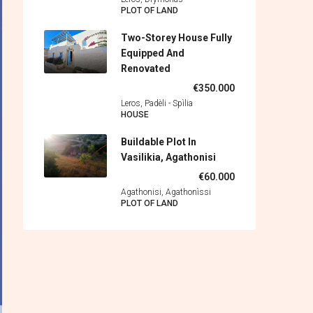
PLOT OF LAND
Two-Storey House Fully
Equipped And
Renovated
€350.000
Leros, Padèli - Spìlia
HOUSE
Buildable Plot In
Vasilikia, Agathonisi
€60.000
Agathonisi, Agathonìssi
PLOT OF LAND