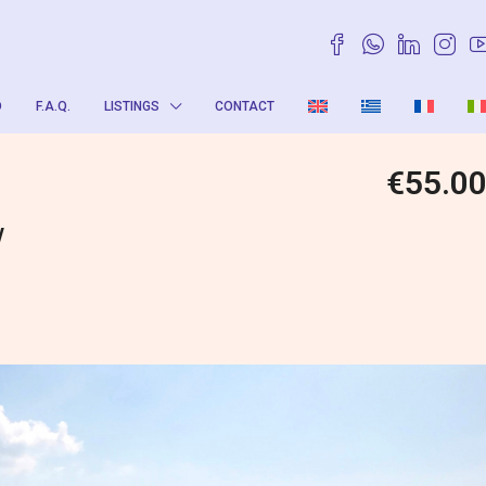
O
F.A.Q.
LISTINGS
CONTACT
€55.0
w