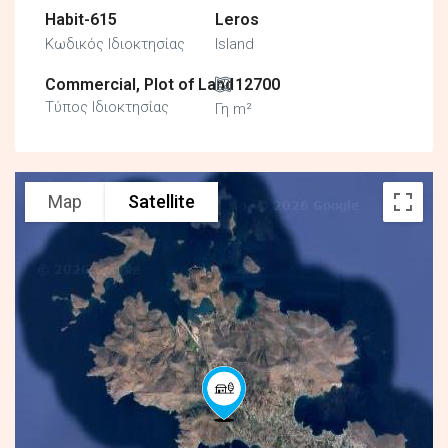
Habit-615
Leros
Κωδικός Ιδιοκτησίας
Island
Commercial, Plot of Land
12700
Τύπος Ιδιοκτησίας
Γη m²
Map
Satellite