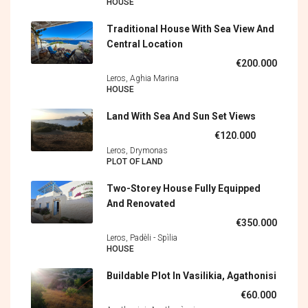
HOUSE
Traditional House With Sea View And
Central Location
€200.000
Leros, Aghia Marina
HOUSE
Land With Sea And Sun Set Views
€120.000
Leros, Drymonas
PLOT OF LAND
Two-Storey House Fully Equipped
And Renovated
€350.000
Leros, Padèli - Spìlia
HOUSE
Buildable Plot In Vasilikia, Agathonisi
€60.000