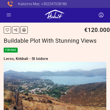
Καλέστε Μας:
+302247028180
€120.000
Buildable Plot With Stunning Views
FOR SALE
Leros, Kòkkali - St Isidore