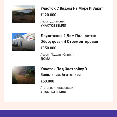
Участок С Видом На Море И Закат
€120.000
Лерос, Дримонас
УЧАСТКИ ЗЕМЛИ
Двухэтажный Дом Полностью
Оборудован И Отремонтирован
€350.000
Лерос, Падели - Спилия
ДОМА
Участок Под Застройку В
Василикии, Агатониси
€60.000
Агатониси, Агафониси
УЧАСТКИ ЗЕМЛИ