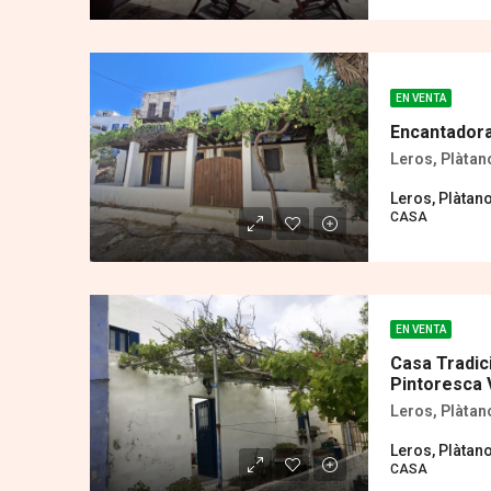
EN VENTA
Encantadora
Leros, Plàtan
Leros, Plàtan
CASA
EN VENTA
Casa Tradic
Pintoresca 
Leros, Plàtan
Leros, Plàtan
CASA