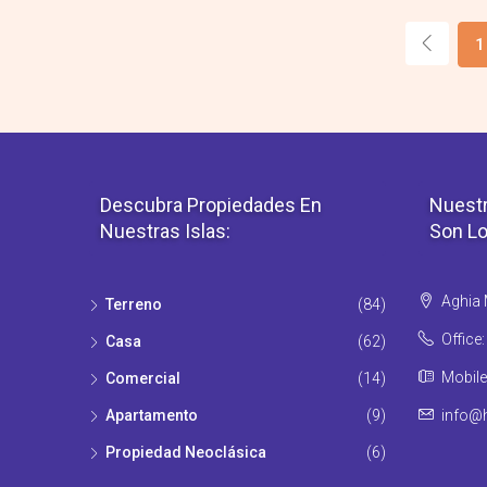
1
Descubra Propiedades En
Nuestr
Nuestras Islas:
Son Lo
Aghia M
Terreno
(84)
Office
Casa
(62)
Mobile
Comercial
(14)
Apartamento
(9)
info@h
Propiedad Νeoclásica
(6)