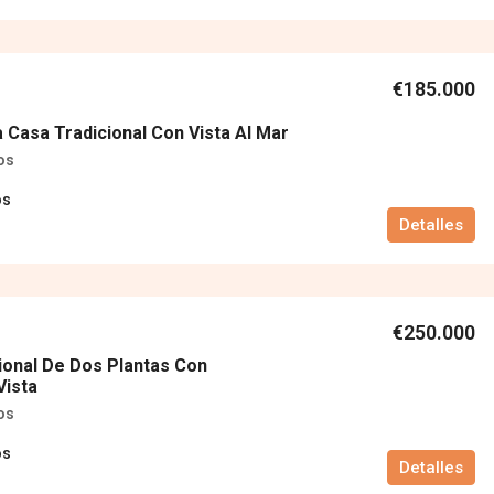
€185.000
 Casa Tradicional Con Vista Al Mar
os
os
Detalles
€250.000
ional De Dos Plantas Con
Vista
os
os
Detalles