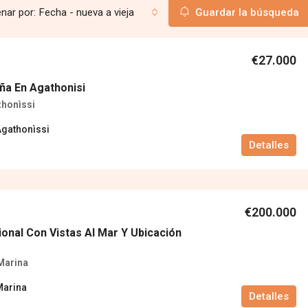
nar por:
Fecha - nueva a vieja
Guardar la búsqueda
€27.000
a En Agathonisi
thonìssi
Agathonìssi
Detalles
€200.000
ional Con Vistas Al Mar Y Ubicación
Marina
Marina
Detalles