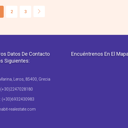
2
3
os Datos De Contacto
Encuéntrenos En El Map
s Siguientes:
arina, Leros, 85400, Grecia
: (+30)2247028180
: (+30)6932430983
abit-realestate.com