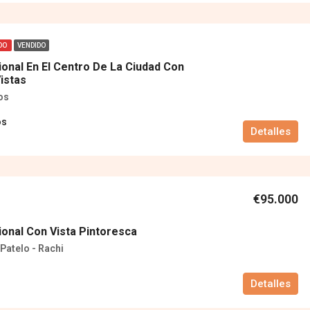
DO
VENDIDO
ional En El Centro De La Ciudad Con
istas
os
os
Detalles
€95.000
ional Con Vista Pintoresca
Patelo - Rachi
Detalles