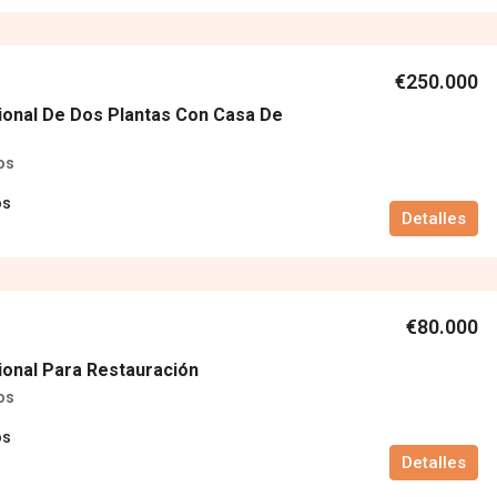
€250.000
ional De Dos Plantas Con Casa De
os
os
Detalles
€80.000
ional Para Restauración
os
os
Detalles